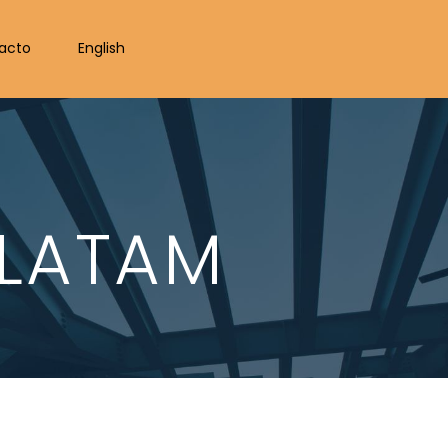
acto
English
 LATAM