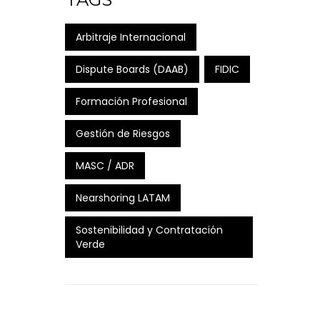
Arbitraje Internacional
Dispute Boards (DAAB)
FIDIC
Formación Profesional
Gestión de Riesgos
MASC / ADR
Nearshoring LATAM
Sostenibilidad y Contratación
Verde