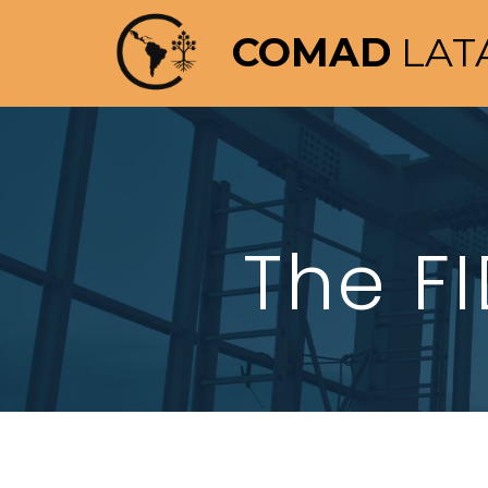
COMAD
LAT
The F